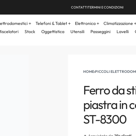
CONTATTI
TERMINI E CONDIZIONI
lettrodomestici
Telefoni & Tablet
Elettronica
Climatizzazione
iscelatori
Stock
Oggettistica
Utensili
Passeggini
Lavelli
HOME
›
PICCOLI ELETTRODOM
Ferro da st
piastra in
ST-8300
🔥 Acquistato da
29+ clienti