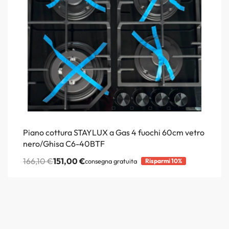
Piano cottura STAYLUX a Gas 4 fuochi 60cm vetro
nero/Ghisa C6-40BTF
166,10
€
151,00
€
consegna gratuita
Risparmi 10%