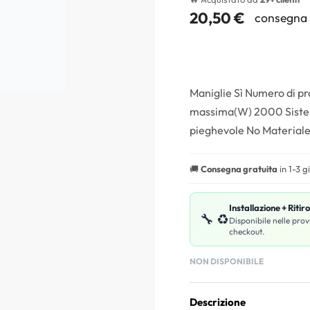
20,50
€
consegna 
Maniglie Sì Numero di pr
massima(W) 2000 Sistem
pieghevole No Materiale 
🚚
Consegna gratuita
in 1-3 g
Installazione + Ritir
🔧 ♻️
Disponibile nelle prov
checkout.
NON DISPONIBILE
Descrizione