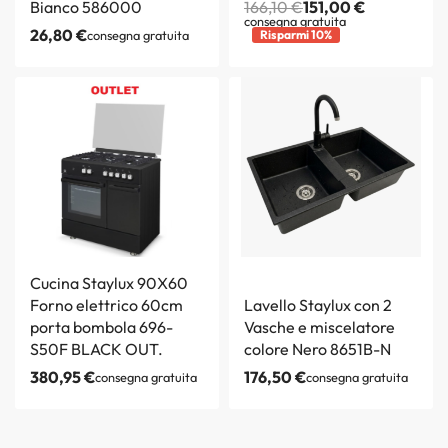
Bianco 586000
166,10
€
151,00
€
consegna gratuita
26,80
€
consegna gratuita
Risparmi 10%
Cucina Staylux 90X60
Forno elettrico 60cm
Lavello Staylux con 2
porta bombola 696-
Vasche e miscelatore
S50F BLACK OUT.
colore Nero 8651B-N
380,95
€
176,50
€
consegna gratuita
consegna gratuita