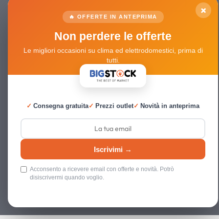
×
🔥 OFFERTE IN ANTEPRIMA
Non perdere le offerte
Le migliori occasioni su clima ed elettrodomestici, prima di
tutti.
✓
Consegna gratuita
✓
Prezzi outlet
✓
Novità in anteprima
Iscrivimi →
Acconsento a ricevere email con offerte e novità. Potrò
disiscrivermi quando voglio.