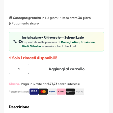
🚚
Consegna gratuita
in 1-3 giorni
↩️ Reso entro
30 giorni
🔒 Pagamento
sicuro
Installazione + Ritiro usato — Solo nel Lazio
🔧 ♻️
Disponibile nelle province di
Roma, Latina, Frosinone,
Rieti, Viterbo
— selezionalo al checkout.
⚡ Solo 1 rimasti disponibili!
Aggiungi al carrello
Klarna.
Paga in 3 rate da
€77,73
senza interessi
Pagamenti sicuri:
Descrizione