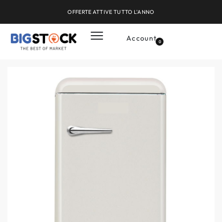
OFFERTE ATTIVE TUTTO L'ANNO
Account
0