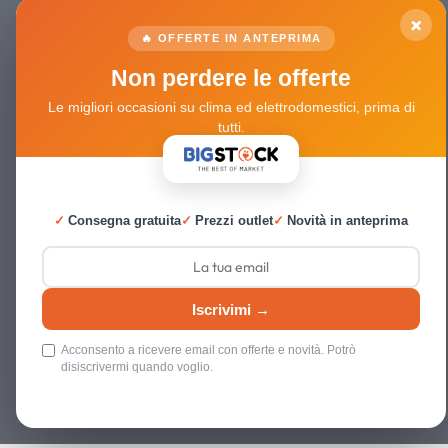
×
🔥 OFFERTE IN ANTEPRIMA
Non perdere le offerte
Le migliori occasioni su clima ed elettrodomestici, prima di
tutti.
✓
Consegna gratuita
✓
Prezzi outlet
✓
Novità in anteprima
Iscrivimi →
Acconsento a ricevere email con offerte e novità. Potrò
disiscrivermi quando voglio.