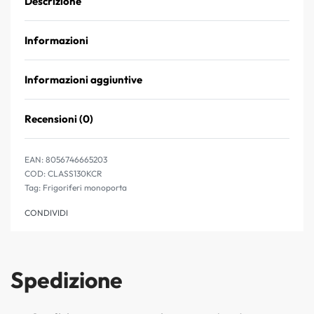
Descrizione
Informazioni
Informazioni aggiuntive
Recensioni (0)
Valutato
0
su 5
EAN:
8056746665203
CLASS130KCR
Tag:
Frigoriferi monoporta
CONDIVIDI
Spedizione