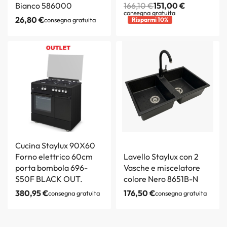
Bianco 586000
166,10
€
151,00
€
consegna gratuita
26,80
€
consegna gratuita
Risparmi 10%
Cucina Staylux 90X60
Forno elettrico 60cm
Lavello Staylux con 2
porta bombola 696-
Vasche e miscelatore
S50F BLACK OUT.
colore Nero 8651B-N
380,95
€
176,50
€
consegna gratuita
consegna gratuita