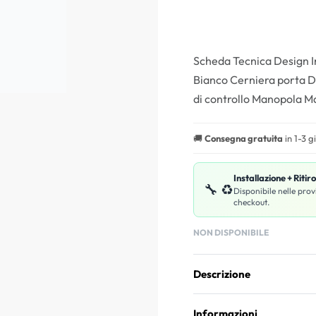
Scheda Tecnica Design In
Bianco Cerniera porta De
di controllo Manopola Ma
🚚
Consegna gratuita
in 1-3 g
Installazione + Ritir
🔧 ♻️
Disponibile nelle prov
checkout.
NON DISPONIBILE
Descrizione
Informazioni