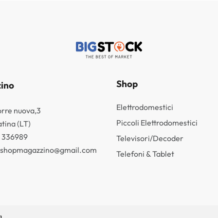
Shop
ino
Elettrodomestici
orre nuova,3
Piccoli Elettrodomestici
tina (LT)
3 336989
Televisori/Decoder
k.shopmagazzino@gmail.com
Telefoni & Tablet
g