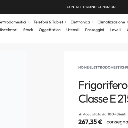
CONTATTI
TERMINI E CONDIZIONI
lettrodomestici
Telefoni & Tablet
Elettronica
Climatizzazione
iscelatori
Stock
Oggettistica
Utensili
Passeggini
Lavelli
HOME
›
ELETTRODOMESTICI
›
F
Frigorifer
Classe E 2
🔥 Acquistato da
100+ clienti
267,35
€
consegna 