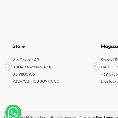
Store
Magazz
Via Cavour 4B
Strada T
00048 Nettuno (RM)
04100 La
06 9805976
+39 077
P.IVA/C.F. 15000971000
bigstoc
© 2026 Copyright Bigstockshop. All Rights Reserved. Powered by
Reka Consultin