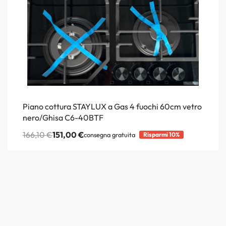
Piano cottura STAYLUX a Gas 4 fuochi 60cm vetro
nero/Ghisa C6-40BTF
166,10
€
151,00
€
consegna gratuita
Risparmi 10%