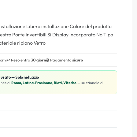
stallazione Libera installazione Colore del prodotto
stra Porte invertibili Sì Display incorporato No Tipo
teriale ripiano Vetro
iorni
↩️ Reso entro
30 giorni
🔒 Pagamento
sicuro
o usato — Solo nel Lazio
ince di
Roma, Latina, Frosinone, Rieti, Viterbo
— selezionalo al