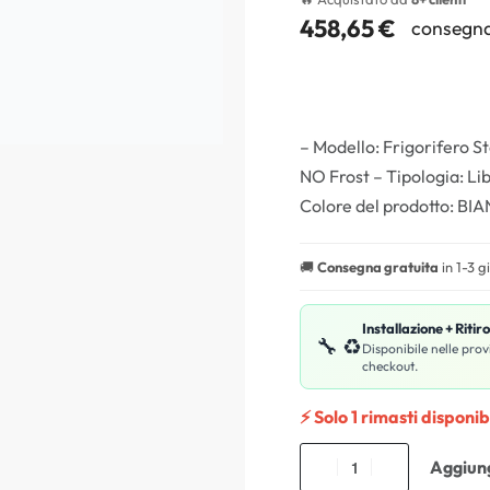
458,65
€
consegna
– Modello: Frigorifero S
NO Frost – Tipologia: Lib
Colore del prodotto: BIA
🚚
Consegna gratuita
in 1-3 g
Installazione + Ritir
🔧 ♻️
Disponibile nelle prov
checkout.
⚡ Solo 1 rimasti disponibi
Aggiung