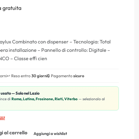
 gratuita
taylux Combinato con dispenser – Tecnologia: Total
era installazione – Pannello di controllo: Digitale –
NCO – Classe effi cien
iorni
↩️ Reso entro
30 giorni
🔒 Pagamento
sicuro
o usato — Solo nel Lazio
ince di
Roma, Latina, Frosinone, Rieti, Viterbo
— selezionalo al
li!
i al carrello
Aggiungi a wishlist