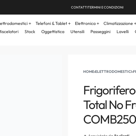
CONTATTI
TERMINI E CONDIZIONI
lettrodomestici
Telefoni & Tablet
Elettronica
Climatizzazione
iscelatori
Stock
Oggettistica
Utensili
Passeggini
Lavelli
HOME
›
ELETTRODOMESTICI
›
F
Frigorifer
Total No F
COMB250
🔥 Acquistato da
8+ clienti