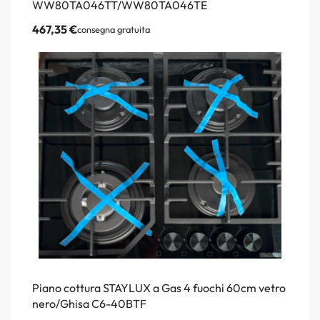
WW80TA046TT/WW80TA046TE
467,35
€
consegna gratuita
Piano cottura STAYLUX a Gas 4 fuochi 60cm vetro
nero/Ghisa C6-40BTF