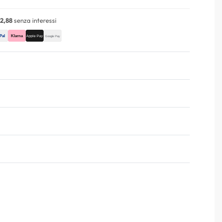
2,88
senza interessi
Valutato
0
su 5