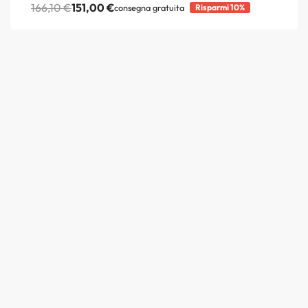
166,10
€
151,00
€
consegna gratuita
Risparmi 10%