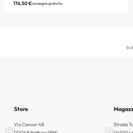
176,50
€
consegna gratuita
Sii 
Store
Magazz
Via Cavour 4B
Strada T
00048 Nettuno (RM)
04100 La