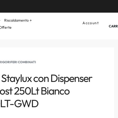
Riscaldamento
Account
CARR
Offerte
RIGORIFERI COMBINATI
o Staylux con Dispenser
rost 250Lt Bianco
LT-GWD