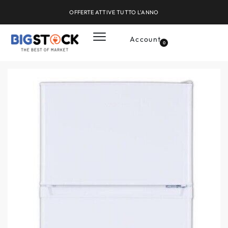
OFFERTE ATTIVE TUTTO L'ANNO
Account
0