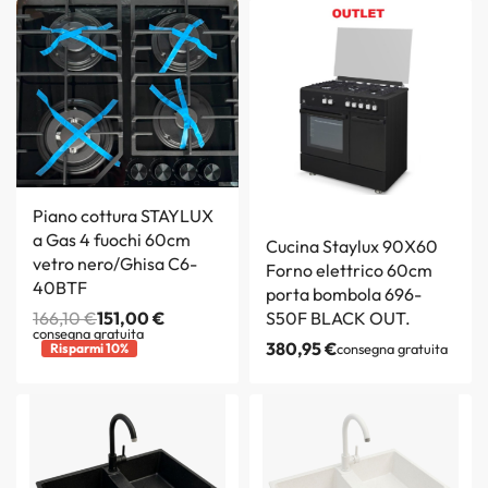
Piano cottura STAYLUX
a Gas 4 fuochi 60cm
Cucina Staylux 90X60
vetro nero/Ghisa C6-
Forno elettrico 60cm
40BTF
porta bombola 696-
166,10
€
151,00
€
S50F BLACK OUT.
consegna gratuita
380,95
€
Risparmi 10%
consegna gratuita