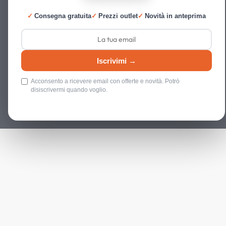
✓
Consegna gratuita
✓
Prezzi outlet
✓
Novità in anteprima
Iscrivimi →
Acconsento a ricevere email con offerte e novità. Potrò
disiscrivermi quando voglio.