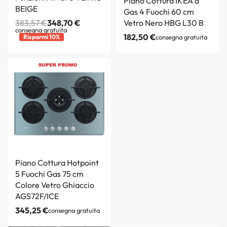
Piano Cottura IKEA a
BEIGE
Gas 4 Fuochi 60 cm
383,57
€
348,70
€
Vetro Nero HBG L30 B
consegna gratuita
182,50
€
Risparmi 10%
consegna gratuita
Piano Cottura Hotpoint
5 Fuochi Gas 75 cm
Colore Vetro Ghiaccio
AGS72F/ICE
345,25
€
consegna gratuita