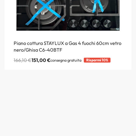
Piano cottura STAYLUX a Gas 4 fuochi 60cm vetro
nero/Ghisa C6-40BTF
166,10
€
151,00
€
consegna gratuita
Risparmi 10%