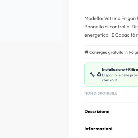
Modello: Vetrina Frigorif
Pannello di controllo: Di
energetica : E Capacità
🚚
Consegna gratuita
in 1-3 g
Installazione + Ritir
🔧 ♻️
Disponibile nelle prov
checkout.
NON DISPONIBILE
Descrizione
Informazioni