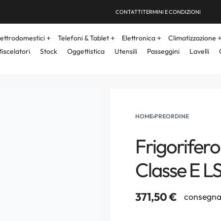
CONTATTI
TERMINI E CONDIZIONI
lettrodomestici
Telefoni & Tablet
Elettronica
Climatizzazione
iscelatori
Stock
Oggettistica
Utensili
Passeggini
Lavelli
HOME
›
PREORDINE
Frigorifero
Classe E L
371,50
€
consegna 