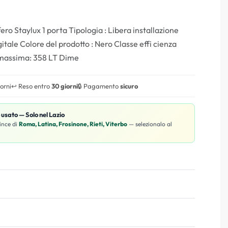
ero Staylux 1 porta Tipologia : Libera installazione
gitale Colore del prodotto : Nero Classe effi cienza
 massima: 358 LT Dime
iorni
↩️ Reso entro
30 giorni
🔒 Pagamento
sicuro
o usato — Solo nel Lazio
ince di
Roma, Latina, Frosinone, Rieti, Viterbo
— selezionalo al