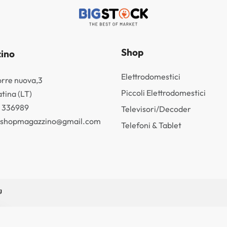
Shop
ino
Elettrodomestici
orre nuova,3
Piccoli Elettrodomestici
tina (LT)
3 336989
Televisori/Decoder
k.shopmagazzino@gmail.com
Telefoni & Tablet
g