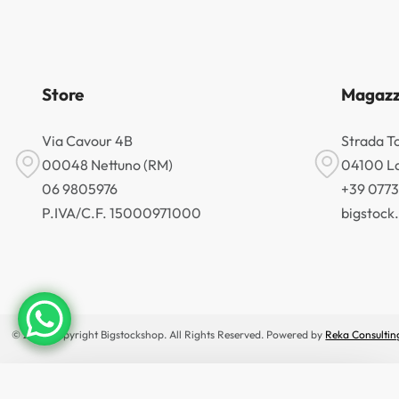
Store
Magazz
Via Cavour 4B
Strada T
00048 Nettuno (RM)
04100 La
06 9805976
+39 077
P.IVA/C.F. 15000971000
bigstoc
© 2026 Copyright Bigstockshop. All Rights Reserved. Powered by
Reka Consultin