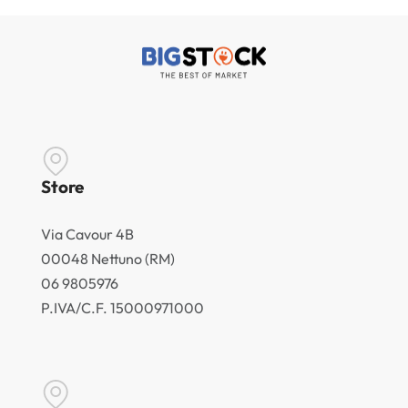
Store
Via Cavour 4B
00048 Nettuno (RM)
06 9805976
P.IVA/C.F. 15000971000