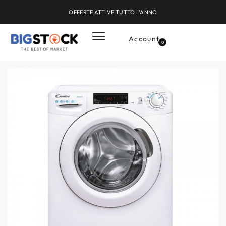
OFFERTE ATTIVE TUTTO L'ANNO
Account
0