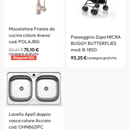
Miscelatore Franke da
cucina colore Avena
Passeggino Zopa MICRA
cod: POLAJBG
BUGGY BUTTERFLIES
82,61
€
75,10
€
mod: B-1850
consegna gratuita
93,25
€
Risparmi 10%
consegna gratuita
Lavello Apell doppia
vasca colore Acciaio
cod: OHN862IPC