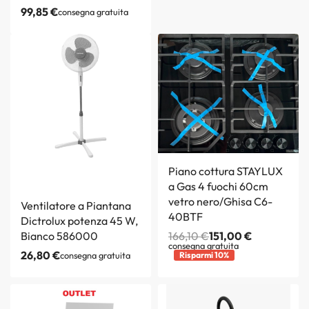
99,85
€
consegna gratuita
Piano cottura STAYLUX
a Gas 4 fuochi 60cm
vetro nero/Ghisa C6-
Ventilatore a Piantana
40BTF
Dictrolux potenza 45 W,
Bianco 586000
166,10
€
151,00
€
consegna gratuita
26,80
€
consegna gratuita
Risparmi 10%