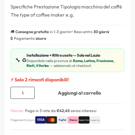
Specifiche Prestazione Tipologia macchina del caffé
The type of coffee maker e.g.
🚚
Consegna gratuita
in 1-3 giorni
↩️ Reso entro
30 giorni
🔒 Pagamento
sicuro
Installazione + Ritiro usato — Solo nel Lazio
🔧 ♻️
Disponibile nelle province di
Roma, Latina, Frosinone,
Rieti, Viterbo
— selezionalo al checkout.
⚡ Solo 2 rimasti disponibili!
Aggiungi al carrello
Klarna.
Paga in 3 rate da
€42,45
senza interessi
Pagamenti sicuri: