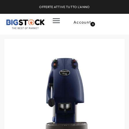
OFFERTE ATTIVE TUTTO L'ANNO
Account
0