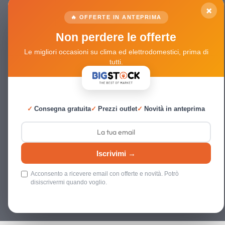
×
🔥 OFFERTE IN ANTEPRIMA
Non perdere le offerte
Le migliori occasioni su clima ed elettrodomestici, prima di
tutti.
✓
Consegna gratuita
✓
Prezzi outlet
✓
Novità in anteprima
Iscrivimi →
Acconsento a ricevere email con offerte e novità. Potrò
disiscrivermi quando voglio.