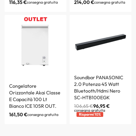
116,35
€
214,00
€
consegna gratuita
consegna gratuita
Soundbar PANASONIC
2.0 Potenza 45 Watt
Congelatore
Bluetooth/Hdmi Nero
Orizzontale Akai Classe
SC-HTB100EGK
E Capacità 100 Lt
Bianco ICE 105R OUT.
106,65
€
96,95
€
consegna gratuita
161,50
€
consegna gratuita
Risparmi 10%