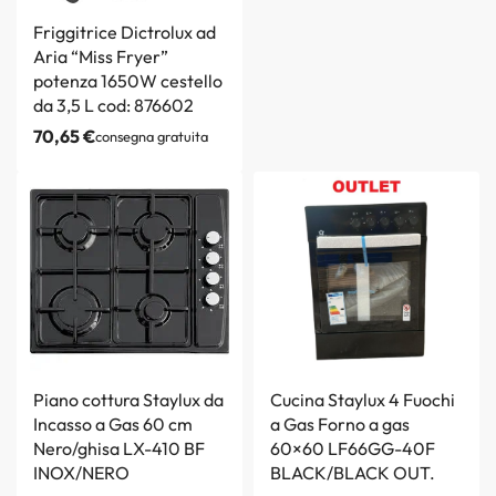
Friggitrice Dictrolux ad
Aria “Miss Fryer”
potenza 1650W cestello
da 3,5 L cod: 876602
70,65
€
consegna gratuita
Piano cottura Staylux da
Cucina Staylux 4 Fuochi
Incasso a Gas 60 cm
a Gas Forno a gas
Nero/ghisa LX-410 BF
60×60 LF66GG-40F
INOX/NERO
BLACK/BLACK OUT.