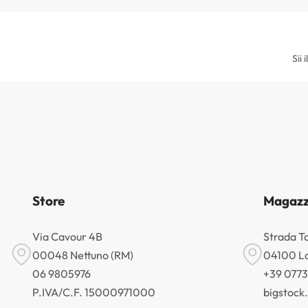
Sii 
Store
Magazz
Via Cavour 4B
Strada T
00048 Nettuno (RM)
04100 La
06 9805976
+39 077
P.IVA/C.F. 15000971000
bigstoc