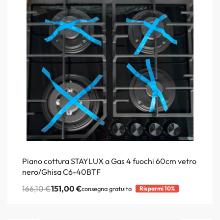
Piano cottura STAYLUX a Gas 4 fuochi 60cm vetro
nero/Ghisa C6-40BTF
166,10
€
151,00
€
consegna gratuita
Risparmi 10%