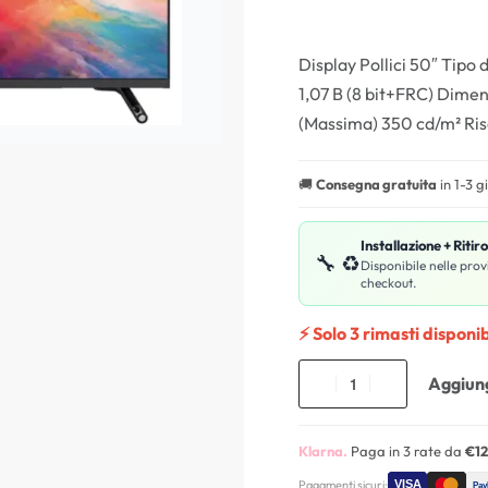
Display Pollici 50″ Tipo 
1,07 B (8 bit+FRC) Dime
(Massima) 350 cd/m² Ris
🚚
Consegna gratuita
in 1-3 g
Installazione + Ritir
🔧 ♻️
Disponibile nelle prov
checkout.
⚡ Solo 3 rimasti disponibi
Aggiung
Klarna.
Paga in 3 rate da
€12
Pagamenti sicuri: