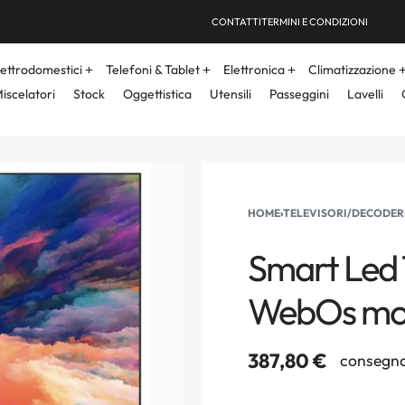
CONTATTI
TERMINI E CONDIZIONI
lettrodomestici
Telefoni & Tablet
Elettronica
Climatizzazione
iscelatori
Stock
Oggettistica
Utensili
Passeggini
Lavelli
HOME
›
TELEVISORI/DECODER
Smart Led 
WebOs mo
387,80
€
consegna