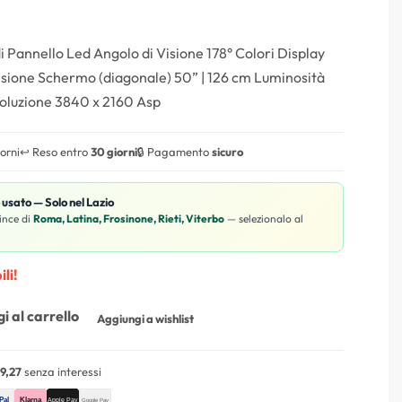
di Pannello Led Angolo di Visione 178° Colori Display
nsione Schermo (diagonale) 50” | 126 cm Luminosità
oluzione 3840 x 2160 Asp
iorni
↩️ Reso entro
30 giorni
🔒 Pagamento
sicuro
o usato — Solo nel Lazio
ince di
Roma, Latina, Frosinone, Rieti, Viterbo
— selezionalo al
li!
i al carrello
Aggiungi a wishlist
9,27
senza interessi