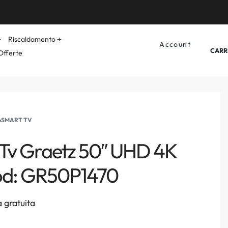
Riscaldamento
Account
CARR
Offerte
›
SMART TV
Tv Graetz 50″ UHD 4K
d: GR50P1470
 gratuita