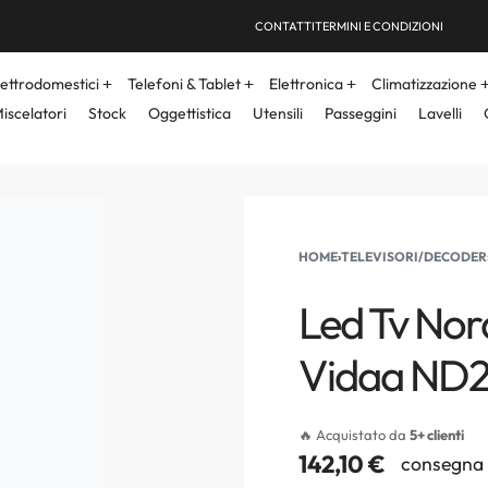
CONTATTI
TERMINI E CONDIZIONI
lettrodomestici
Telefoni & Tablet
Elettronica
Climatizzazione
iscelatori
Stock
Oggettistica
Utensili
Passeggini
Lavelli
HOME
›
TELEVISORI/DECODER
Led Tv No
Vidaa ND
🔥 Acquistato da
5+ clienti
142,10
€
consegna 