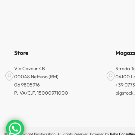
Store
Magazz
Via Cavour 4B
Strada T
00048 Nettuno (RM)
04100 La
06 9805976
+39 077
P.IVA/C.F. 15000971000
bigstoc
© 2026 Copyright Bigstockshop. All Rights Reserved. Powered by
Reka Consultin