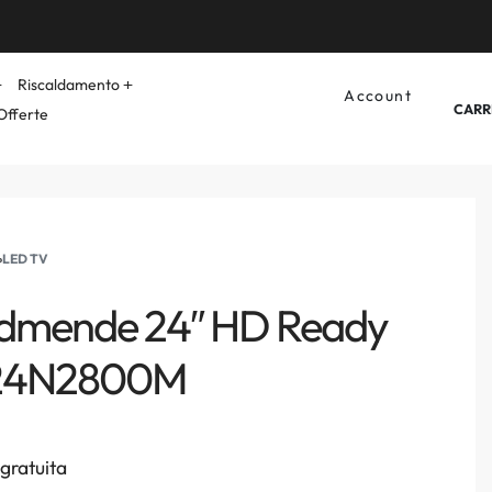
Riscaldamento
Account
CARR
Offerte
›
LED TV
rdmende 24″ HD Ready
24N2800M
gratuita