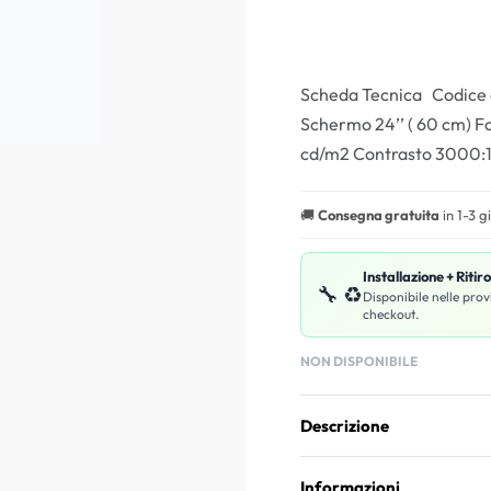
Scheda Tecnica Codice
Schermo 24’’ ( 60 cm) F
cd/m2 Contrasto 3000:1
🚚
Consegna gratuita
in 1-3 g
Installazione + Ritir
🔧 ♻️
Disponibile nelle prov
checkout.
NON DISPONIBILE
Descrizione
Informazioni