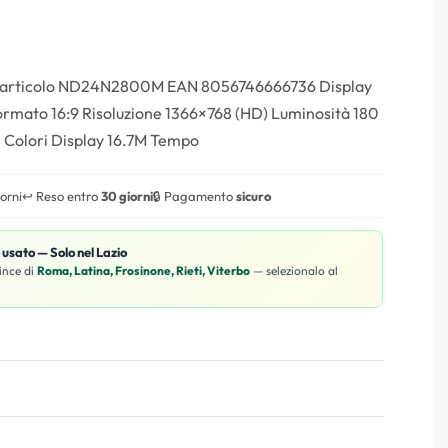
 articolo ND24N2800M EAN 8056746666736 Display
ormato 16:9 Risoluzione 1366×768 (HD) Luminosità 180
 Colori Display 16.7M Tempo
iorni
↩️ Reso entro
30 giorni
🔒 Pagamento
sicuro
o usato — Solo nel Lazio
ince di
Roma, Latina, Frosinone, Rieti, Viterbo
— selezionalo al