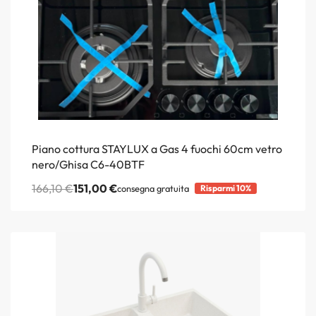
Piano cottura STAYLUX a Gas 4 fuochi 60cm vetro
nero/Ghisa C6-40BTF
166,10
€
151,00
€
consegna gratuita
Risparmi 10%