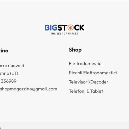
Shop
ino
Elettrodomestici
orre nuova,3
Piccoli Elettrodomestici
tina (LT)
3 336989
Televisori/Decoder
k.shopmagazzino@gmail.com
Telefoni & Tablet
g