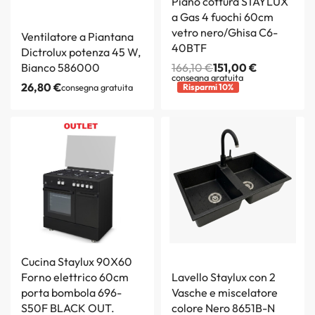
Piano cottura STAYLUX
a Gas 4 fuochi 60cm
vetro nero/Ghisa C6-
Ventilatore a Piantana
40BTF
Dictrolux potenza 45 W,
Bianco 586000
166,10
€
151,00
€
consegna gratuita
26,80
€
consegna gratuita
Risparmi 10%
Cucina Staylux 90X60
Forno elettrico 60cm
Lavello Staylux con 2
porta bombola 696-
Vasche e miscelatore
S50F BLACK OUT.
colore Nero 8651B-N