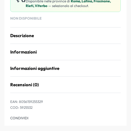
🔧 ♻️
Disponibile nelle province di
Roma, Latina, Frosinone,
Rieti, Viterbo
— selezionalo al checkout.
NON DISPONIBILE
Descrizione
Informazioni
Informazioni aggiuntive
Recensioni (0)
Valutato
0
su 5
EAN:
8056159255329
5925532
CONDIVIDI