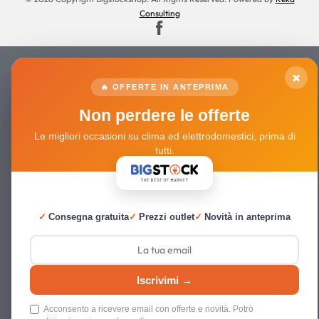
Consulting
×
🔥 OFFERTE IN ANTEPRIMA
Non perdere le offerte
Le migliori occasioni su clima ed elettrodomestici, prima di
tutti.
✓
Consegna gratuita
✓
Prezzi outlet
✓
Novità in anteprima
Iscrivimi →
Acconsento a ricevere email con offerte e novità. Potrò