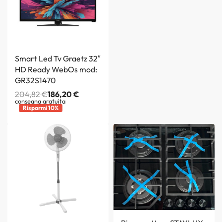
Smart Led Tv Graetz 32″
HD Ready WebOs mod:
GR32S1470
204,82
€
186,20
€
consegna gratuita
Risparmi 10%