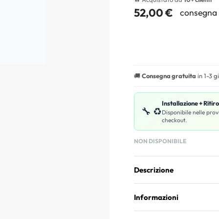
52,00
€
consegna 
🚚
Consegna gratuita
in 1-3 g
Installazione + Ritir
🔧 ♻️
Disponibile nelle prov
checkout.
NON DISPONIBILE
Descrizione
Informazioni