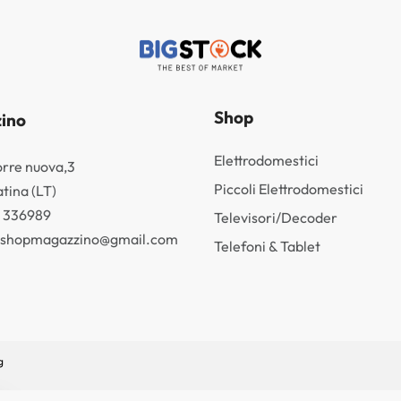
Shop
ino
Elettrodomestici
orre nuova,3
Piccoli Elettrodomestici
tina (LT)
3 336989
Televisori/Decoder
k.shopmagazzino@gmail.com
Telefoni & Tablet
g