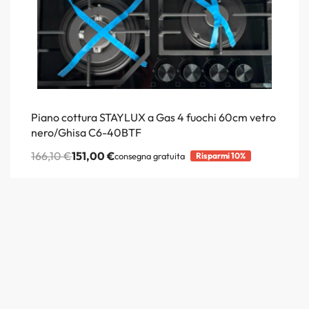
Piano cottura STAYLUX a Gas 4 fuochi 60cm vetro
nero/Ghisa C6-40BTF
166,10
€
151,00
€
consegna gratuita
Risparmi 10%