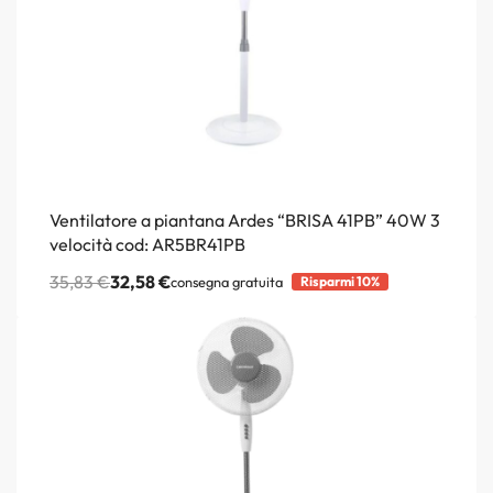
Ventilatore a piantana Ardes “BRISA 41PB” 40W 3
velocità cod: AR5BR41PB
35,83
€
32,58
€
consegna gratuita
Risparmi 10%