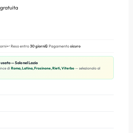
gratuita
iorni
↩️ Reso entro
30 giorni
🔒 Pagamento
sicuro
o usato — Solo nel Lazio
ince di
Roma, Latina, Frosinone, Rieti, Viterbo
— selezionalo al