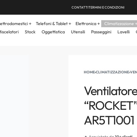
CONTATTI
TERMINI E CONDIZIONI
lettrodomestici
Telefoni & Tablet
Elettronica
Climatizzazione
iscelatori
Stock
Oggettistica
Utensili
Passeggini
Lavelli
HOME
›
CLIMATIZZAZIONE
›
VEN
Ventilatore
“ROCKET” 4
AR5T1001
🔥 Acquistato da
10+ clienti