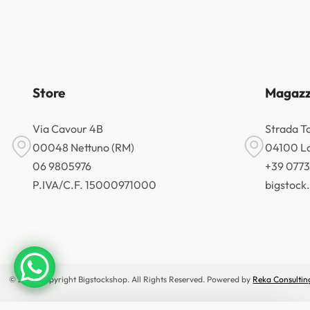
Store
Magazz
Via Cavour 4B
Strada T
00048 Nettuno (RM)
04100 La
06 9805976
+39 077
P.IVA/C.F. 15000971000
bigstoc
© 2026 Copyright Bigstockshop. All Rights Reserved. Powered by
Reka Consultin