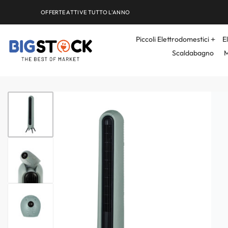
OFFERTE ATTIVE TUTTO L'ANNO
Piccoli Elettrodomestici
E
Scaldabagno
M