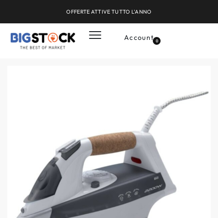
OFFERTE ATTIVE TUTTO L'ANNO
Account
0