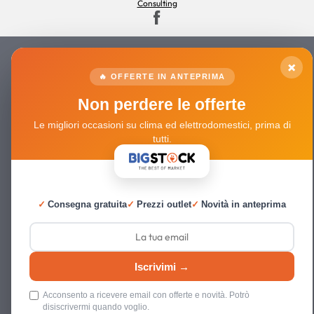
Consulting
×
🔥 OFFERTE IN ANTEPRIMA
Non perdere le offerte
Le migliori occasioni su clima ed elettrodomestici, prima di
tutti.
✓
Consegna gratuita
✓
Prezzi outlet
✓
Novità in anteprima
Iscrivimi →
Acconsento a ricevere email con offerte e novità. Potrò
disiscrivermi quando voglio.