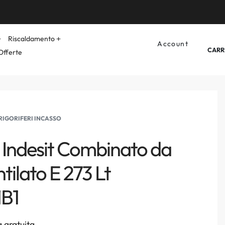
Riscaldamento
Account
CARR
Offerte
RIGORIFERI INCASSO
o Indesit Combinato da
tilato E 273 Lt
B1
 gratuita