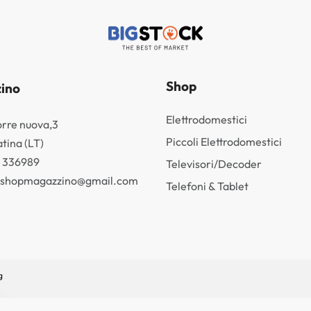
Shop
ino
Elettrodomestici
orre nuova,3
Piccoli Elettrodomestici
tina (LT)
3 336989
Televisori/Decoder
k.shopmagazzino@gmail.com
Telefoni & Tablet
g