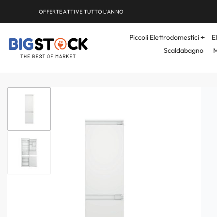
OFFERTE ATTIVE TUTTO L'ANNO
Piccoli Elettrodomestici
E
Scaldabagno
M