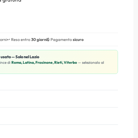
iorni
↩️ Reso entro
30 giorni
🔒 Pagamento
sicuro
o usato — Solo nel Lazio
ince di
Roma, Latina, Frosinone, Rieti, Viterbo
— selezionalo al