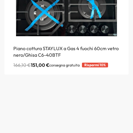
Piano cottura STAYLUX a Gas 4 fuochi 60cm vetro
nero/Ghisa C6-40BTF
166,10
€
151,00
€
consegna gratuita
Risparmi 10%