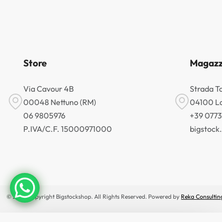
Store
Magazz
Via Cavour 4B
Strada T
00048 Nettuno (RM)
04100 La
06 9805976
+39 077
P.IVA/C.F. 15000971000
bigstoc
© 2026 Copyright Bigstockshop. All Rights Reserved. Powered by
Reka Consultin