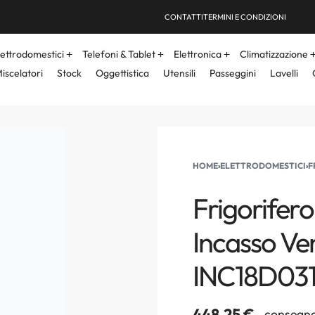
CONTATTI
TERMINI E CONDIZIONI
lettrodomestici
Telefoni & Tablet
Elettronica
Climatizzazione
iscelatori
Stock
Oggettistica
Utensili
Passeggini
Lavelli
HOME
›
ELETTRODOMESTICI
›
F
Frigorifer
Incasso Ven
INC18D031
448,25
€
consegna