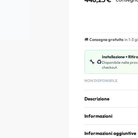
🚚
Consegna gratuita
in 1-3 g
Installazione + Ritir
🔧 ♻️
Disponibile nelle prov
checkout.
NON DISPONIBILE
Descrizione
Informazioni
Informazioni aggiuntive