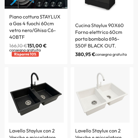
Piano cottura STAYLUX
a Gas 4 fuochi 60cm
Cucina Staylux 90X60
vetro nero/Ghisa C6-
Forno elettrico 60cm
40BTF
porta bombola 696-
166,10
€
151,00
€
S50F BLACK OUT.
consegna gratuita
380,95
€
Risparmi 10%
consegna gratuita
Lavello Staylux con 2
Lavello Staylux con 2
Vasche e miscelatore
Vasche e miscelatore