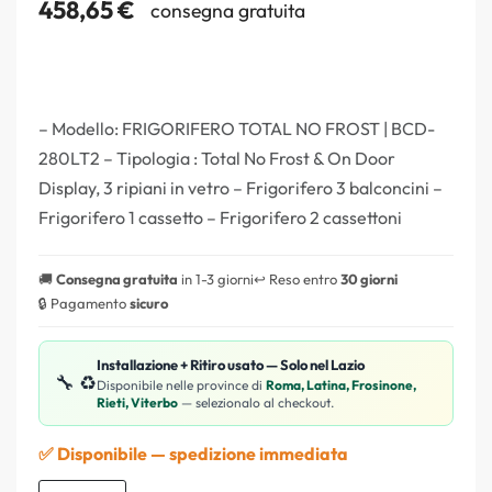
458,65
€
consegna gratuita
– Modello: FRIGORIFERO TOTAL NO FROST | BCD-
280LT2 – Tipologia : Total No Frost & On Door
Display, 3 ripiani in vetro – Frigorifero 3 balconcini –
Frigorifero 1 cassetto – Frigorifero 2 cassettoni
🚚
Consegna gratuita
in 1-3 giorni
↩️ Reso entro
30 giorni
🔒 Pagamento
sicuro
Installazione + Ritiro usato — Solo nel Lazio
🔧 ♻️
Disponibile nelle province di
Roma, Latina, Frosinone,
Rieti, Viterbo
— selezionalo al checkout.
✅ Disponibile — spedizione immediata