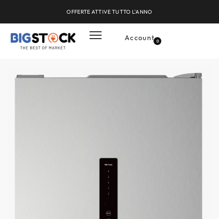
OFFERTE ATTIVE TUTTO L'ANNO
Account
0