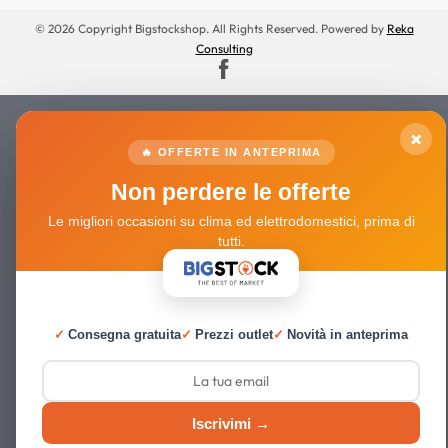
© 2026 Copyright Bigstockshop. All Rights Reserved. Powered by
Reka
Consulting
×
🔥 OFFERTE IN ANTEPRIMA
Non perdere le offerte
Le migliori occasioni su clima ed elettrodomestici, prima di
tutti.
✓
Consegna gratuita
✓
Prezzi outlet
✓
Novità in anteprima
Iscrivimi →