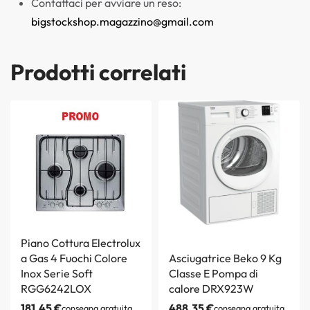
Contattaci per avviare un reso:
bigstockshop.magazzino@gmail.com
Prodotti correlati
Piano Cottura Electrolux
a Gas 4 Fuochi Colore
Asciugatrice Beko 9 Kg
Inox Serie Soft
Classe E Pompa di
RGG6242LOX
calore DRX923W
181,45
€
488,35
€
consegna gratuita
consegna gratuita