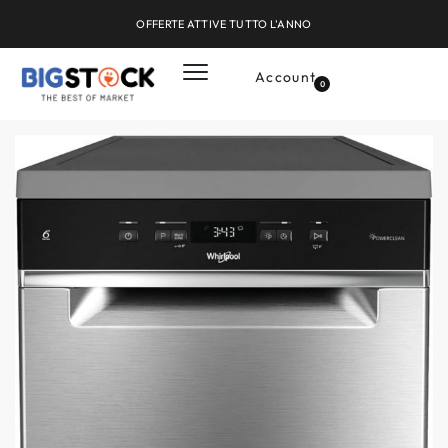
OFFERTE ATTIVE TUTTO L'ANNO
Account
0