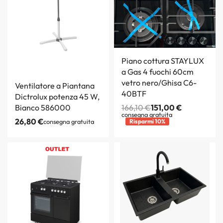
Piano cottura STAYLUX
a Gas 4 fuochi 60cm
vetro nero/Ghisa C6-
Ventilatore a Piantana
40BTF
Dictrolux potenza 45 W,
Bianco 586000
166,10
€
151,00
€
consegna gratuita
26,80
€
consegna gratuita
Risparmi 10%