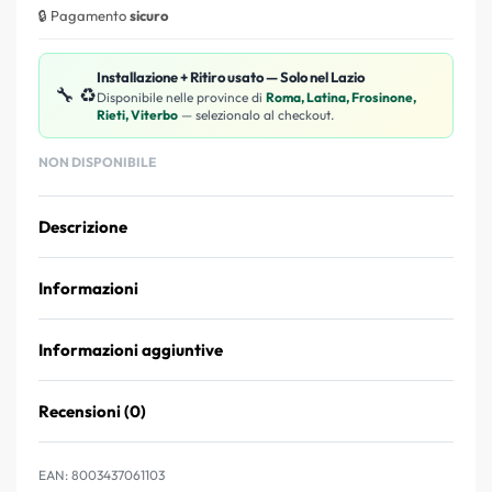
🔒 Pagamento
sicuro
Installazione + Ritiro usato — Solo nel Lazio
🔧 ♻️
Disponibile nelle province di
Roma, Latina, Frosinone,
Rieti, Viterbo
— selezionalo al checkout.
NON DISPONIBILE
Descrizione
Informazioni
Informazioni aggiuntive
Recensioni (0)
Valutato
0
su 5
EAN:
8003437061103