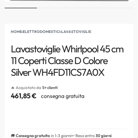
HOME
›
ELETTRODOMESTICI
›
LAVASTOVIGLIE
Lavastoviglie Whirlpool 45 cm
11 Coperti Classe D Colore
Silver WH4FD11CS7A0X
🔥 Acquistato da
5+ clienti
461,85
€
consegna gratuita
🚚
Consegna gratuita
in 1-3 giorni
↩️ Reso entro
30 giorni