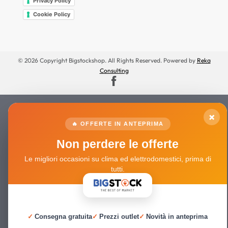
Privacy Policy
Cookie Policy
© 2026 Copyright Bigstockshop. All Rights Reserved. Powered by
Reka
Consulting
×
🔥 OFFERTE IN ANTEPRIMA
Non perdere le offerte
Le migliori occasioni su clima ed elettrodomestici, prima di
tutti.
✓
Consegna gratuita
✓
Prezzi outlet
✓
Novità in anteprima