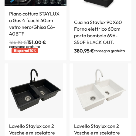
Piano cottura STAYLUX
a Gas 4 fuochi 60cm
Cucina Staylux 90X60
vetro nero/Ghisa C6-
Forno elettrico 60cm
40BTF
porta bombola 696-
166,10
€
151,00
€
S50F BLACK OUT.
consegna gratuita
380,95
€
Risparmi 10%
consegna gratuita
Lavello Staylux con 2
Lavello Staylux con 2
Vasche e miscelatore
Vasche e miscelatore