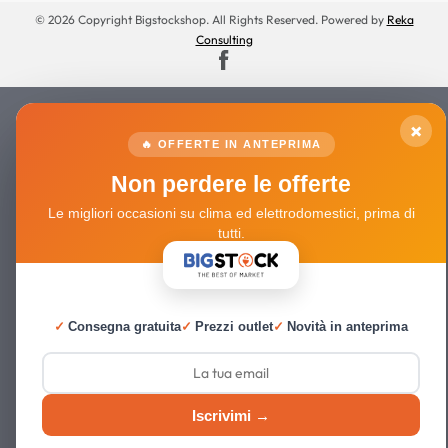
© 2026 Copyright Bigstockshop. All Rights Reserved. Powered by
Reka
Consulting
×
🔥 OFFERTE IN ANTEPRIMA
Non perdere le offerte
Le migliori occasioni su clima ed elettrodomestici, prima di
tutti.
✓
Consegna gratuita
✓
Prezzi outlet
✓
Novità in anteprima
Iscrivimi →