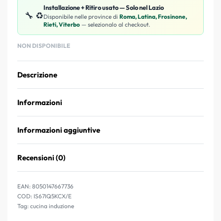
Installazione + Ritiro usato — Solo nel Lazio
🔧 ♻️
Disponibile nelle province di
Roma, Latina, Frosinone,
Rieti, Viterbo
— selezionalo al checkout.
NON DISPONIBILE
Descrizione
Informazioni
Informazioni aggiuntive
Recensioni (0)
Valutato
0
su 5
EAN:
8050147667736
IS67IQ5KCX/E
Tag:
cucina induzione